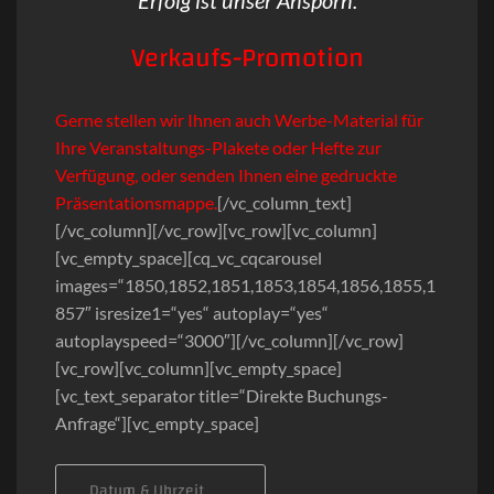
Verkaufs-Promotion
Gerne stellen wir Ihnen auch Werbe-Material für
Ihre Veranstaltungs-Plakete oder Hefte zur
Verfügung, oder senden Ihnen eine gedruckte
Präsentationsmappe.
[/vc_column_text]
[/vc_column][/vc_row][vc_row][vc_column]
[vc_empty_space][cq_vc_cqcarousel
images=“1850,1852,1851,1853,1854,1856,1855,1
857″ isresize1=“yes“ autoplay=“yes“
autoplayspeed=“3000″][/vc_column][/vc_row]
[vc_row][vc_column][vc_empty_space]
[vc_text_separator title=“Direkte Buchungs-
Anfrage“][vc_empty_space]